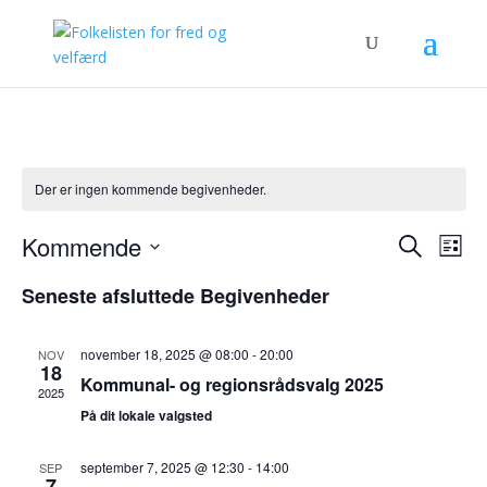
Der er ingen kommende begivenheder.
Begive
Be
Kommende
Søg
Liste
Vis
Søgnin
efter
Vælg
Nav
og
Seneste afsluttede Begivenheder
begivenhe
dato.
visning
Naviga
november 18, 2025 @ 08:00
-
20:00
NOV
18
Kommunal- og regionsrådsvalg 2025
2025
På dit lokale valgsted
september 7, 2025 @ 12:30
-
14:00
SEP
7