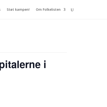
s
Støt kampen!
Om Folkelisten
italerne i