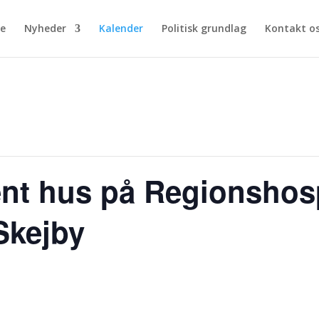
de
Nyheder
Kalender
Politisk grundlag
Kontakt o
ent hus på Regionshosp
Skejby